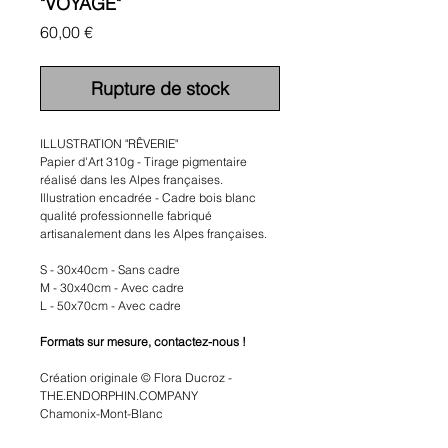
"VOYAGE"
Prix
60,00 €
Rupture de stock
ILLUSTRATION "RÊVERIE"
Papier d'Art 310g - Tirage pigmentaire
réalisé dans les Alpes françaises.
Illustration encadrée - Cadre bois blanc
qualité professionnelle fabriqué
artisanalement dans les Alpes françaises.
S - 30x40cm - Sans cadre
M - 30x40cm - Avec cadre
L - 50x70cm - Avec cadre
Formats sur mesure, contactez-nous !
Création originale © Flora Ducroz -
THE.ENDORPHIN.COMPANY
Chamonix-Mont-Blanc