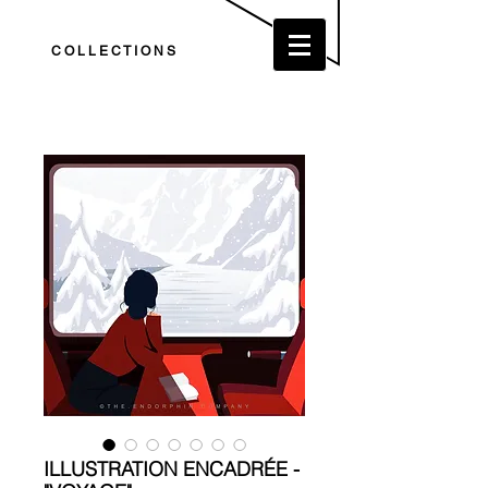
C O L L E C T I O N S
ILLUSTRATION ENCADRÉE -