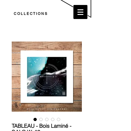
C O L L E C T I O N S
TABLEAU - Bois Laminé -