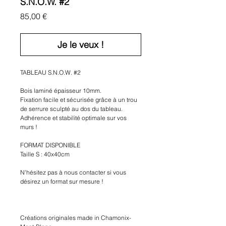
S.N.O.W. #2
Prix
85,00 €
Je le veux !
TABLEAU S.N.O.W. #2
Bois laminé épaisseur 10mm.
Fixation facile et sécurisée grâce à un trou 
de serrure sculpté au dos du tableau. 
Adhérence et stabilité optimale sur vos 
murs !
FORMAT DISPONIBLE
Taille S : 40x40cm
N'hésitez pas à nous contacter si vous 
désirez un format sur mesure !
Créations originales made in Chamonix-