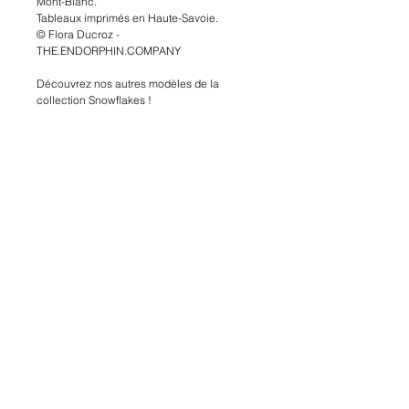
Mont-Blanc.
Tableaux imprimés en Haute-Savoie.
© Flora Ducroz - 
THE.ENDORPHIN.COMPANY
Découvrez nos autres modèles de la 
collection Snowflakes !
T H E . E N D O R P H I N . C O M P A N Y .
Chamonix-Mont-Blanc
Flora Ducroz -
06 86 02 38 23
contact@the-endorphin-company.com
Design © THE ENDORPHIN COMPANY 2019