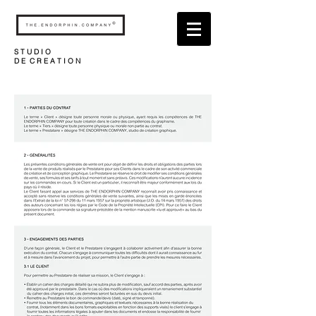
S T U D I O
D E C R E A T I O N