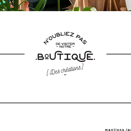
m e n t i o n s . l e 