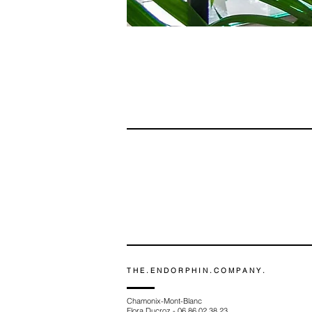
T H E . E N D O R P H I N . C O M P A N Y .
Chamonix-Mont-Blanc
Flora Ducroz - 06 86 02 38 23