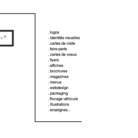
. logos
. identités visuelles
. cartes de visite
. faire-parts
. cartes de voeux
. flyers
. affiches
. brochures
. magazines
. menus
. webdesign
. packaging
. flocage véhicule
. illustrations
. enseignes...