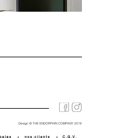
Design © THE ENDORPHIN COMPANY 2019
g a l e s
n o s . c l i e n t s
C . G . V .