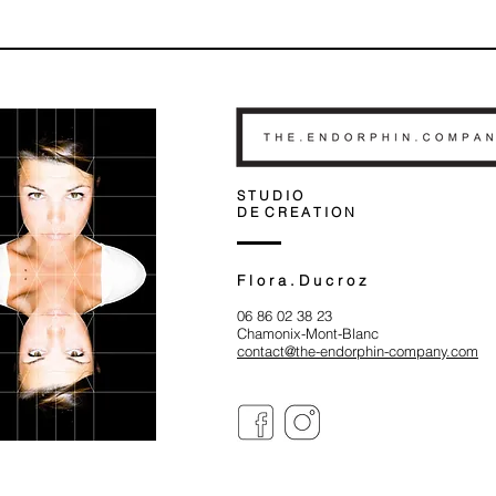
S T U D I O
D E C R E A T I O N
F l o r a . D u c r o z
06 86 02 38 23
Chamonix-Mont-Blanc
contact@the-endorphin-company.com