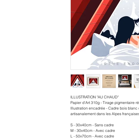
ILLUSTRATION "AU CHAUD"
Papier d'Art 310g - Tirage pigmentaire ré
Illustration encadrée - Cadre bois blanc 
artisanalement dans les Alpes française
S - 30x40cm - Sans cadre
M - 30x40cm - Avec cadre
L - 50x70cm - Avec cadre