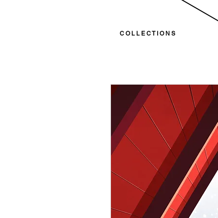
C O L L E C T I O N S