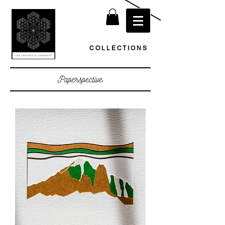
C O L L E C T I O N S