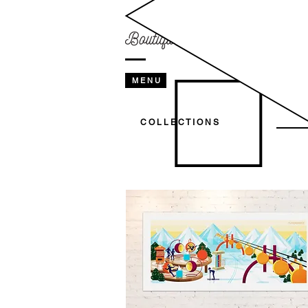
M E N U
C O L L E C T I O N S